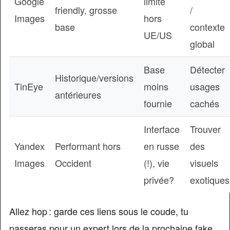
Google
limité
friendly, grosse
/
Images
hors
base
contexte
UE/US
global
Base
Détecter
Historique/versions
TinEye
moins
usages
antérieures
fournie
cachés
Interface
Trouver
Yandex
Performant hors
en russe
des
Images
Occident
(!), vie
visuels
privée?
exotiques
Allez hop : garde ces liens sous le coude, tu
passeras pour un expert lors de la prochaine fake