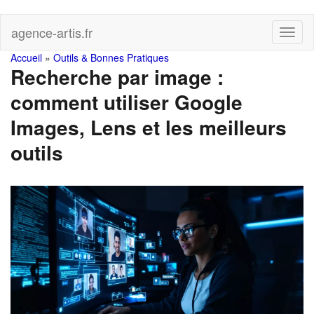
Skip
agence-artis.fr
Toggl
to
naviga
main
You
Accueil
»
Outils & Bonnes Pratiques
content
Recherche par image :
are
comment utiliser Google
here
Images, Lens et les meilleurs
outils