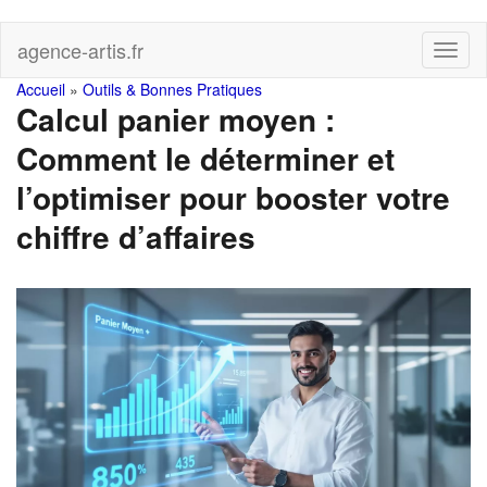
Skip
agence-artis.fr
Toggl
to
naviga
main
You
Accueil
»
Outils & Bonnes Pratiques
content
Calcul panier moyen :
are
Comment le déterminer et
here
l’optimiser pour booster votre
chiffre d’affaires