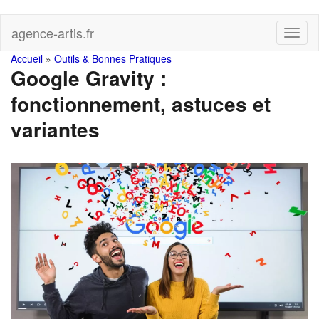
Skip
agence-artis.fr
Toggl
to
naviga
main
You
Accueil
»
Outils & Bonnes Pratiques
content
Google Gravity :
are
fonctionnement, astuces et
here
variantes