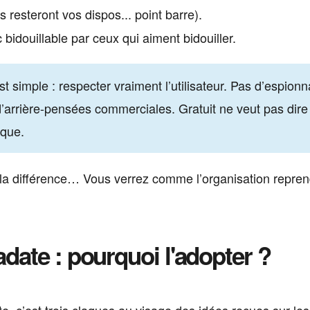
resteront vos dispos... point barre).
 bidouillable par ceux qui aiment bidouiller.
t simple : respecter vraiment l’utilisateur. Pas d’espion
’arrière-pensées commerciales. Gratuit ne veut pas dire
ique.
tir la différence… Vous verrez comme l’organisation repre
date : pourquoi l'adopter ?
, c’est trois claques au visage des idées reçues sur les 