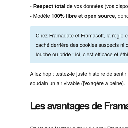
-
de vos données (vos dispos 
Respect total
- Modèle
, donc
100% libre et open source
Chez Framadate et Framasoft, la règle es
caché derrière des cookies suspects ni d
louche ou bridé : ici, c’est efficace et éth
Allez hop : testez-le juste histoire de sen
soudain un air vivable (j’exagère à peine).
Les avantages de Frama
On va pas tourner autour du pot : Framadate