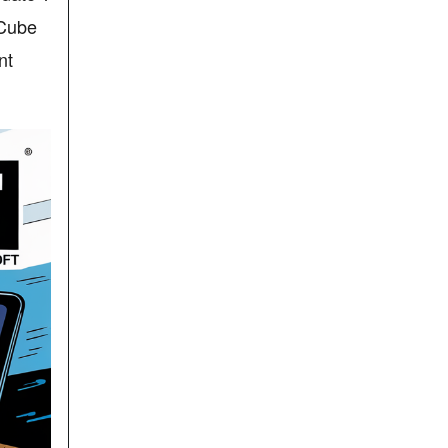
 Cube
nt