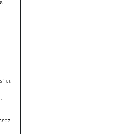
us
s" ou
 :
ssez