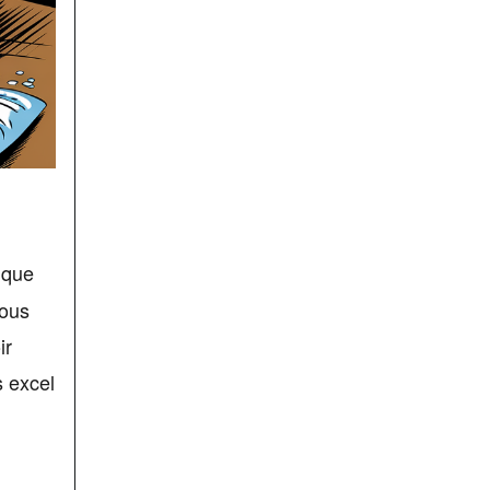
ique
vous
ir
s excel