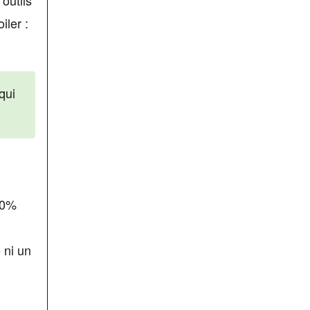
iler :
 qui
00%
 ni un