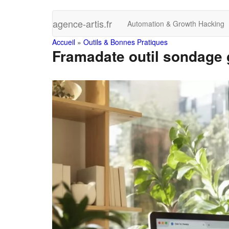
Skip
agence-artis.fr
Automation & Growth Hacking
to
main
You
Accueil
»
Outils & Bonnes Pratiques
content
Framadate outil sondage g
are
here