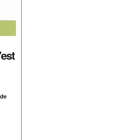
'est
 de