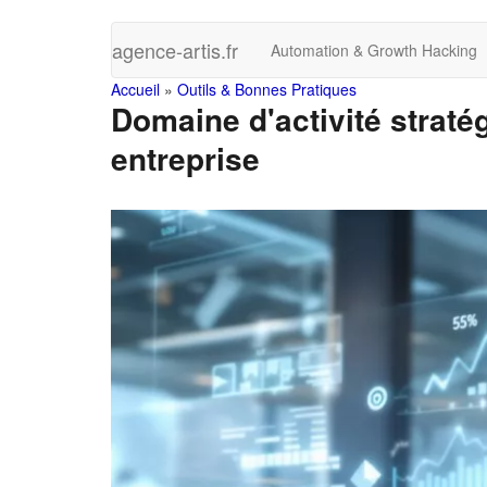
Skip
agence-artis.fr
Automation & Growth Hacking
to
main
You
Accueil
»
Outils & Bonnes Pratiques
content
Domaine d'activité stratég
are
entreprise
here