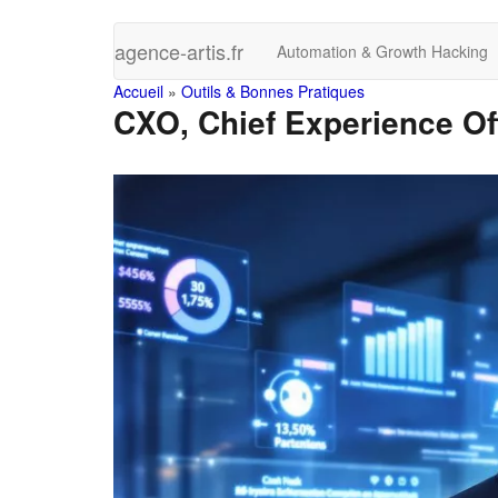
Skip
agence-artis.fr
Automation & Growth Hacking
to
main
You
Accueil
»
Outils & Bonnes Pratiques
content
CXO, Chief Experience Offi
are
here