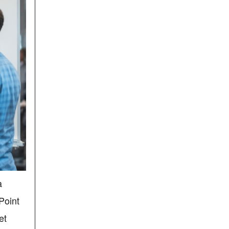
a
Point
et