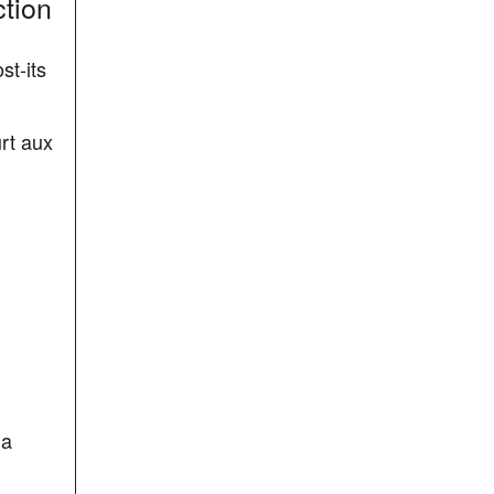
ction
st-its
rt aux
la