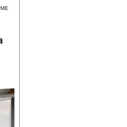
 PME
a